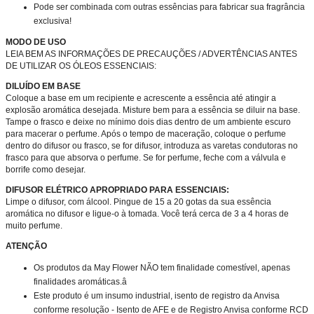
Pode ser combinada com outras essências para fabricar sua fragrância
exclusiva!
MODO DE USO
LEIA BEM AS INFORMAÇÕES DE PRECAUÇÕES / ADVERTÊNCIAS ANTES
DE UTILIZAR OS ÓLEOS ESSENCIAIS:
DILUÍDO EM BASE
Coloque a base em um recipiente e acrescente a essência até atingir a
explosão aromática desejada. Misture bem para a essência se diluir na base.
Tampe o frasco e deixe no mínimo dois dias dentro de um ambiente escuro
para macerar o perfume. Após o tempo de maceração, coloque o perfume
dentro do difusor ou frasco, se for difusor, introduza as varetas condutoras no
frasco para que absorva o perfume. Se for perfume, feche com a válvula e
borrife como desejar.
DIFUSOR ELÉTRICO
APROPRIADO PARA ESSENCIAIS:
Limpe o difusor, com álcool. Pingue de 15 a 20 gotas da sua essência
aromática no difusor e ligue-o à tomada. Você terá cerca de 3 a 4 horas de
muito perfume.
ATENÇÃO
Os produtos da May Flower NÃO tem finalidade comestível, apenas
finalidades aromáticas.â
Este produto é um insumo industrial, isento de registro da Anvisa
conforme resolução - Isento de AFE e de Registro Anvisa conforme RCD