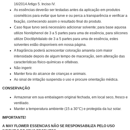
16/2014 Artigo 5. Inciso lV.
As essências deverão ser testadas antes da aplicação em produtos
cosméticos para evitar que turve e ou perca a transparência e verificar a
fixação, conhecendo assim o resultado final do produto.
Caso fique turvo será necessário adicionar solvente; para base aquosa
utilize Nonilphenol de 3 a 5 partes para uma de essência, para silicones
utilize Dioctilphitalato de 3 a 5 partes para uma de essência, estes
solventes estão disponíveis em nossa página.
A fragrância poderá acrescentar coloração amarela com maior
intensidade depois de algum tempo de maceração, sem alteração das
características físico-químicas e olfativas.
Não ingerir.
Manter fora do alcance de crianças e animais.
Ao sinal de irritação suspenda o uso e procure orientação médica.
CONSERVAÇÃO
Armazenar em sua embalagem original fechada, em local seco, fresco e
ventilado.
Manter a temperatura ambiente (15 a 30°C) e protegida da luz solar.
IMPORTANTE!
A MAY FLOWER ESSENCIAS NÃO SE RESPONSABILIZA PELO USO