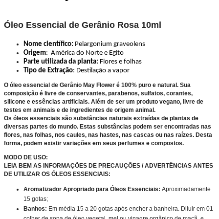
Óleo Essencial de Gerânio Rosa 10ml
Nome científico:
Pelargonium
graveolens
Origem
: América do Norte e Egito
Parte utilizada da planta:
Flores e folhas
Tipo de Extração
: Destilação a vapor
O óleo essencial de Gerânio May Flower é 100% puro e natural. Sua
composição é livre de conservantes, parabenos, sulfatos, corantes,
silicone e essências artificiais. Além de ser um produto vegano, livre de
testes em animais e de ingredientes de origem animal.
Os óleos essenciais são substâncias naturais extraídas de plantas de
diversas partes do mundo. Estas substâncias podem ser encontradas nas
flores, nas folhas, nos caules, nas hastes, nas cascas ou nas raízes. Desta
forma, podem existir variações em seus
perfumes
e compostos.
MODO DE USO:
LEIA BEM AS INFORMAÇÕES DE PRECAUÇÕES / ADVERTÊNCIAS ANTES
DE UTILIZAR OS ÓLEOS ESSENCIAIS:
Aromatizador Apropriado para Óleos Essenciais:
Aproximadamente
15 gotas;
Banhos:
Em média 15 a 20 gotas após encher a banheira. Diluir em 01
colher de sopa de óleo vegetal, mel ou vinagre orgânico de maçã, e