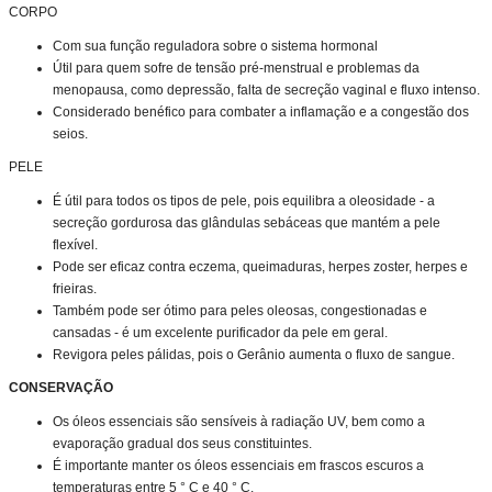
CORPO
Com sua função reguladora sobre o sistema hormonal
Útil para quem sofre de tensão pré-menstrual e problemas da
menopausa, como depressão, falta de secreção vaginal e fluxo intenso.
Considerado benéfico para combater a inflamação e a congestão dos
seios.
PELE
É útil para todos os tipos de pele, pois equilibra a oleosidade - a
secreção gordurosa das glândulas sebáceas que mantém a pele
flexível.
Pode ser eficaz contra eczema, queimaduras, herpes zoster, herpes e
frieiras.
Também pode ser ótimo para peles oleosas, congestionadas e
cansadas - é um excelente purificador da pele em geral.
Revigora peles pálidas, pois o Gerânio aumenta o fluxo de sangue.
CONSERVAÇÃO
Os óleos essenciais são sensíveis à radiação UV, bem como a
evaporação gradual dos seus constituintes.
É importante manter os óleos essenciais em frascos escuros a
temperaturas entre 5 ° C e 40 ° C.